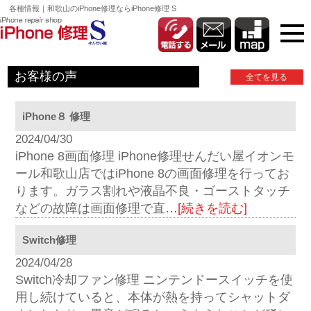
各種情報｜和歌山のiPhone修理ならiPhone修理 S
お客様の声
全てを見る
iPhone８ 修理
2024/04/30
iPhone 8画面修理 iPhone修理せんだい屋イオンモ
ール和歌山店ではiPhone 8の画面修理を行ってお
ります。ガラス割れや液晶不良・ゴーストタッチ
などの故障は画面修理で直
…[続きを読む]
Switch修理
2024/04/28
Switch冷却ファン修理 ニンテンドースイッチを使
用し続けていると、本体が熱を持ってシャットダ