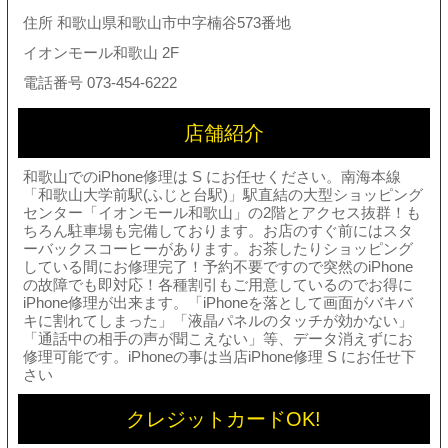
住所 和歌山県和歌山市中字楠谷573番地
イオンモール和歌山 2F
電話番号 073-454-6222
店舗紹介
和歌山でのiPhone修理は S にお任せください。南海本線
「和歌山大学前駅(ふじと台駅)」駅直結の大型ショッピング
センター「イオンモール和歌山」の2階とアクセス抜群！も
ちろん駐車場も完備しております。お店のすぐ前にはスタ
ーバックスコーヒーがあります。お茶したりショッピング
している間にお修理完了！予約不要ですので突然のiPhone
の故障でも即対応！各種割引もご用意しているのでお得に
iPhone修理が出来ます。「iPhoneを落として画面がバキバ
キに割れてしまった」「液晶パネルのタッチが効かない」
「通話中の相手の声が聞こえない」等、データ消えずにお
修理可能です。iPhoneの事は当店iPhone修理 S にお任せ下
さい
クレジットカードOK!