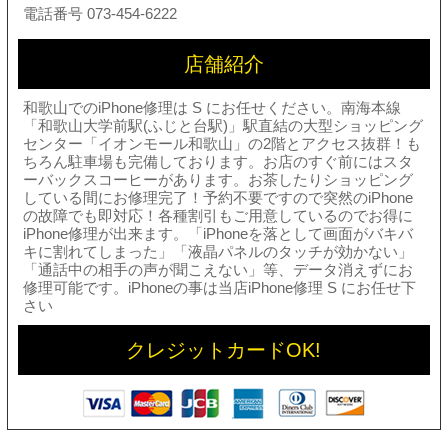
電話番号 073-454-6222
店舗紹介
和歌山でのiPhone修理は S にお任せください。南海本線
「和歌山大学前駅(ふじと台駅)」駅直結の大型ショッピング
センター「イオンモール和歌山」の2階とアクセス抜群！も
ちろん駐車場も完備しております。お店のすぐ前にはスタ
ーバックスコーヒーがあります。お茶したりショッピング
している間にお修理完了！予約不要ですので突然のiPhone
の故障でも即対応！各種割引もご用意しているのでお得に
iPhone修理が出来ます。「iPhoneを落として画面がバキバ
キに割れてしまった」「液晶パネルのタッチが効かない」
「通話中の相手の声が聞こえない」等、データ消えずにお
修理可能です。iPhoneの事は当店iPhone修理 S にお任せ下
さい
クレジットカードOK!